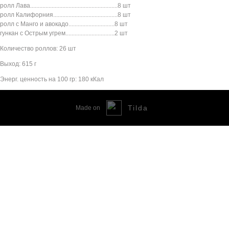
ролл Лава.........................................................8 шт
ролл Калифорния..........................................8 шт
ролл с Манго и авокадо..............................8 шт
гункан с Острым угрем................................2 шт
Количество роллов: 26 шт
Выход: 615 г
Энерг. ценность на 100 гр: 180 кКал
Tilda
Made on