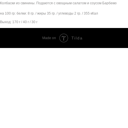
Колбаски из свинины. Подаются с овощным салатом и соусом Барбекю
на 100 гр: белки: 8 гр. / жиры 35 гр. / углеводы 2 гр. / 355 кКал
Выход: 170 г / 40 г / 30 г
Tilda
Made on